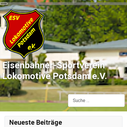
Eisenbahner-Sportverein
Lokomotive Potsdam e.V.
Suchen
Neueste Beiträge