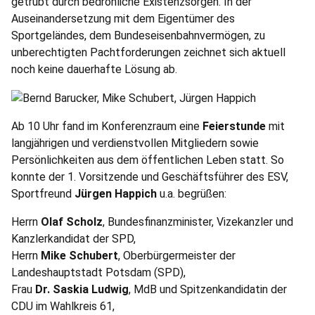
getrübt durch bedrohliche Existenzsorgen. In der
Auseinandersetzung mit dem Eigentümer des
Sportgeländes, dem Bundeseisenbahnvermögen, zu
unberechtigten Pachtforderungen zeichnet sich aktuell
noch keine dauerhafte Lösung ab.
Ab 10 Uhr fand im Konferenzraum eine
Feierstunde
mit
langjährigen und verdienstvollen Mitgliedern sowie
Persönlichkeiten aus dem öffentlichen Leben statt. So
konnte der 1. Vorsitzende und Geschäftsführer des ESV,
Sportfreund
Jürgen Happich
u.a. begrüßen:
Herrn
Olaf Scholz
, Bundesfinanzminister, Vizekanzler und
Kanzlerkandidat der SPD,
Herrn
Mike Schubert
, Oberbürgermeister der
Landeshauptstadt Potsdam (SPD),
Frau
Dr. Saskia Ludwig
, MdB und Spitzenkandidatin der
CDU im Wahlkreis 61,