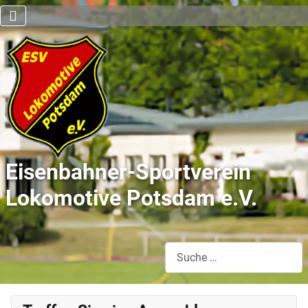
Eisenbahner-Sportverein
Lokomotive Potsdam e.V.
Suchen