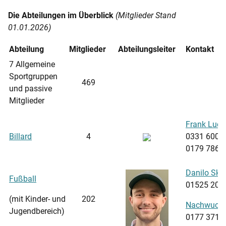
Die Abteilungen im Überblick
(Mitglieder Stand
01.01.2026)
Abteilung
Mitglieder
Abteilungsleiter
Kontakt
7 Allgemeine
Sportgruppen
469
und passive
Mitglieder
Frank Luca
Billard
4
0331 6007
0179 7867
Danilo Skr
Fußball
01525 201
(mit Kinder- und
202
Nachwuchs
Jugendbereich)
0177 3714