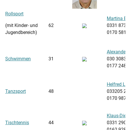
Rollsport
Martina Bu
(mit Kinder- und
62
0331 8731
Jugendbereich)
0170 5817
Alexander 
Schwimmen
31
030 30831
0177 2487
Helfred Lin
Tanzsport
48
033205 25
0170 9870
Klaus-Diete
Tischtennis
44
0331 2908
0162 9284