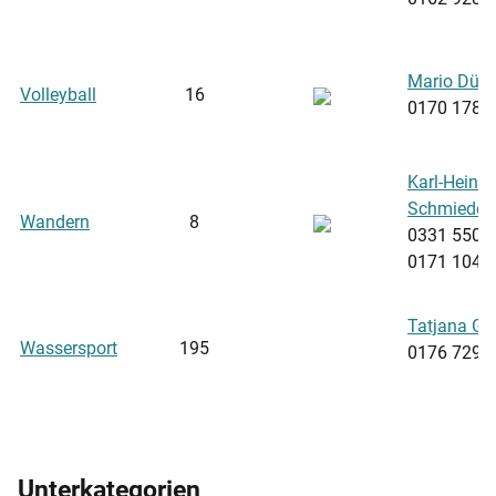
Mario Dünn
Volleyball
16
‭0170 1788
Karl-Heinz
Schmiedek
Wandern
8
0331 5507
0171 1049
Tatjana Gr
Wassersport
195
0176 7297
Unterkategorien