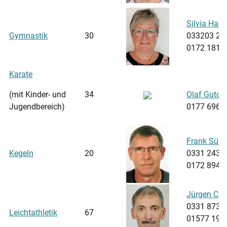
Silvia Haß
Gymnastik
30
033203 20
0172 1812
Karate
(mit Kinder- und
34
Olaf Gutow
Jugendbereich)
0177 6960
Frank Süri
Kegeln
20
0331 2436
0172 8943
Jürgen Cla
0331 8730
Leichtathletik
67
01577 196